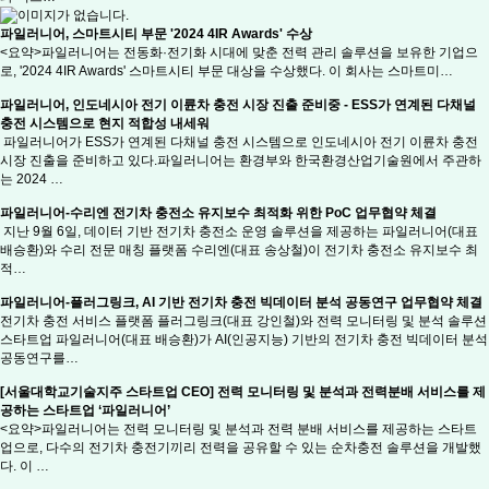
파일러니어, 스마트시티 부문 '2024 4IR Awards' 수상
<요약>파일러니어는 전동화·전기화 시대에 맞춘 전력 관리 솔루션을 보유한 기업으
로, '2024 4IR Awards' 스마트시티 부문 대상을 수상했다. 이 회사는 스마트미…
파일러니어, 인도네시아 전기 이륜차 충전 시장 진출 준비중 - ESS가 연계된 다채널
충전 시스템으로 현지 적합성 내세워
파일러니어가 ESS가 연계된 다채널 충전 시스템으로 인도네시아 전기 이륜차 충전
시장 진출을 준비하고 있다.파일러니어는 환경부와 한국환경산업기술원에서 주관하
는 2024 …
파일러니어-수리엔 전기차 충전소 유지보수 최적화 위한 PoC 업무협약 체결
지난 9월 6일, 데이터 기반 전기차 충전소 운영 솔루션을 제공하는 파일러니어(대표
배승환)와 수리 전문 매칭 플랫폼 수리엔(대표 송상철)이 전기차 충전소 유지보수 최
적…
파일러니어-플러그링크, AI 기반 전기차 충전 빅데이터 분석 공동연구 업무협약 체결
전기차 충전 서비스 플랫폼 플러그링크(대표 강인철)와 전력 모니터링 및 분석 솔루션
스타트업 파일러니어(대표 배승환)가 AI(인공지능) 기반의 전기차 충전 빅데이터 분석
공동연구를…
[서울대학교기술지주 스타트업 CEO] 전력 모니터링 및 분석과 전력분배 서비스를 제
공하는 스타트업 ‘파일러니어’
<요약>파일러니어는 전력 모니터링 및 분석과 전력 분배 서비스를 제공하는 스타트
업으로, 다수의 전기차 충전기끼리 전력을 공유할 수 있는 순차충전 솔루션을 개발했
다. 이 …