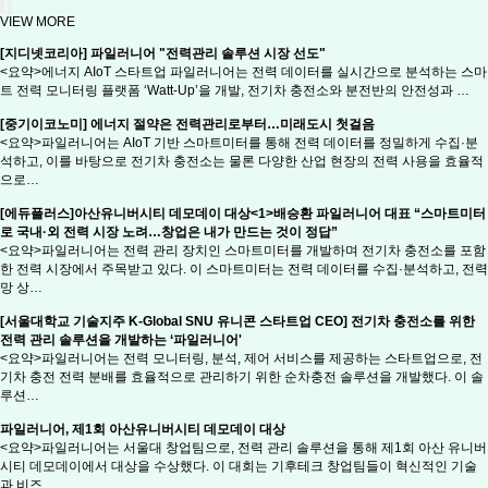
VIEW MORE
[지디넷코리아] 파일러니어 "전력관리 솔루션 시장 선도"
<요약>에너지 AIoT 스타트업 파일러니어는 전력 데이터를 실시간으로 분석하는 스마
트 전력 모니터링 플랫폼 ‘Watt-Up’을 개발, 전기차 충전소와 분전반의 안전성과 …
[중기이코노미] 에너지 절약은 전력관리로부터…미래도시 첫걸음
<요약>파일러니어는 AIoT 기반 스마트미터를 통해 전력 데이터를 정밀하게 수집·분
석하고, 이를 바탕으로 전기차 충전소는 물론 다양한 산업 현장의 전력 사용을 효율적
으로…
[에듀플러스]아산유니버시티 데모데이 대상<1>배승환 파일러니어 대표 “스마트미터
로 국내·외 전력 시장 노려…창업은 내가 만드는 것이 정답”
<요약>파일러니어는 전력 관리 장치인 스마트미터를 개발하며 전기차 충전소를 포함
한 전력 시장에서 주목받고 있다. 이 스마트미터는 전력 데이터를 수집·분석하고, 전력
망 상…
[서울대학교 기술지주 K-Global SNU 유니콘 스타트업 CEO] 전기차 충전소를 위한
전력 관리 솔루션을 개발하는 ‘파일러니어'
<요약>파일러니어는 전력 모니터링, 분석, 제어 서비스를 제공하는 스타트업으로, 전
기차 충전 전력 분배를 효율적으로 관리하기 위한 순차충전 솔루션을 개발했다. 이 솔
루션…
파일러니어, 제1회 아산유니버시티 데모데이 대상
<요약>파일러니어는 서울대 창업팀으로, 전력 관리 솔루션을 통해 제1회 아산 유니버
시티 데모데이에서 대상을 수상했다. 이 대회는 기후테크 창업팀들이 혁신적인 기술
과 비즈…