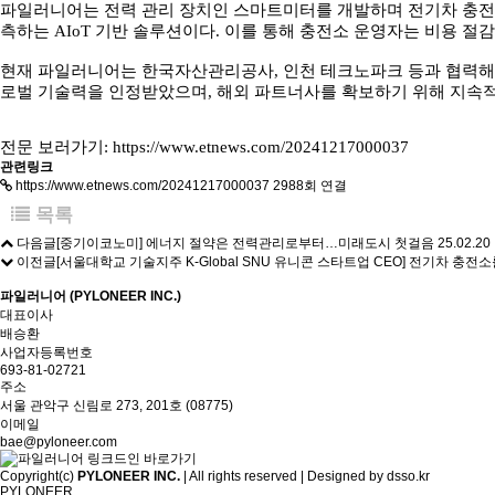
파일러니어는 전력 관리 장치인 스마트미터를 개발하며 전기차 충전소
측하는 AIoT 기반 솔루션이다. 이를 통해 충전소 운영자는 비용 절
현재 파일러니어는 한국자산관리공사, 인천 테크노파크 등과 협력해 전
로벌 기술력을 인정받았으며, 해외 파트너사를 확보하기 위해 지속적
전문 보러가기:
https://www.etnews.com/20241217000037
관련링크
https://www.etnews.com/20241217000037
2988회 연결
목록
다음글
[중기이코노미] 에너지 절약은 전력관리로부터…미래도시 첫걸음
25.02.20
이전글
[서울대학교 기술지주 K-Global SNU 유니콘 스타트업 CEO] 전기차 충
파일러니어 (PYLONEER INC.)
대표이사
배승환
사업자등록번호
693-81-02721
주소
서울 관악구 신림로 273, 201호 (08775)
이메일
bae@pyloneer.com
Copyright(c)
PYLONEER INC.
| All rights reserved | Designed by
dsso.kr
PYLONEER