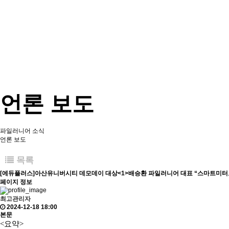
언론 보도
파일러니어 소식
언론 보도
목록
[에듀플러스]아산유니버시티 데모데이 대상<1>배승환 파일러니어 대표 “스마트미터로
페이지 정보
최고관리자
2024-12-18 18:00
본문
<요약>