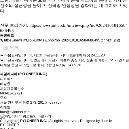
또한, 파일러니어는 효율적인 에너지 분배 시스템을 통해 전기차 충
전소의 접근성을 높이고, 전력망 안정성을 강화하는 데 기여하고 있
다.
전문 보러가기:
https://news.mt.co.kr/mtview.php?no=2024101816584
686495
관련링크
https://news.mt.co.kr/mtview.php?no=2024101816584686495
2774회 연결
목록
다음글
파일러니어, 제1회 아산유니버시티 데모데이 대상
24.11.20
이전글
파일러니어, 인도네시아 전기 이륜차 충전 시장 진출 준비중 - ESS가 연계된
다채널 충전 시스템으로 현지 적합성 내세워
24.09.20
파일러니어 (PYLONEER INC.)
대표이사
배승환
사업자등록번호
693-81-02721
주소
서울 관악구 신림로 273, 201호 (08775)
이메일
bae@pyloneer.com
Copyright(c)
PYLONEER INC.
| All rights reserved | Designed by
dsso.kr
PYLONEER