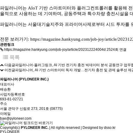
파일러니어는 AIoT 기반 스마트미터와 플러그컨트롤러를 활용해 전
율적으로 사용하는 데 기여하며, 공동주택과 특수차량 충전시설을 대
파일러니어는 서울대기술지주와 프라이머사제로부터 시드 투자를 유치
전문 보러가기:
https://magazine.hankyung.com/job-joy/article/20231
관련링크
https://magazine.hankyung.com/job-joy/article/202312224004d
2524회 연결
목록
다음글
파일러니어-플러그링크, AI 기반 전기차 충전 빅데이터 분석 공동연구 업무
이전글
파일러니어, AI 기반 스마트미터 독자 개발…전기차 충전 및 관제 솔루션 제
파일러니어 (PYLONEER INC.)
대표이사
배승환
사업자등록번호
693-81-02721
주소
서울 관악구 신림로 273, 201호 (08775)
이메일
bae@pyloneer.com
Copyright(c)
PYLONEER INC.
| All rights reserved | Designed by
dsso.kr
PYLONEER